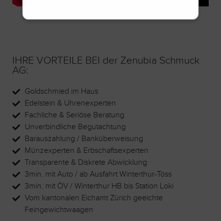
IHRE VORTEILE BEI der Zenubia Schmuck
AG:
Goldschmied im Haus
Edelstein & Uhrenexperten
Fachliche & Seriöse Beratung
Unverbindliche Begutachtung
Barauszahlung / Banküberweisung
Münzexperten & Erbschaftsexperten
Transparente & Diskrete Abwicklung
3min. mit Auto / ab Ausfahrt Winterthur-Töss
3min. mit ÖV / Winterthur HB bis Station Loki
Vom kantonalen Eichamt Zürich geeichte
Feingewichtwaagen