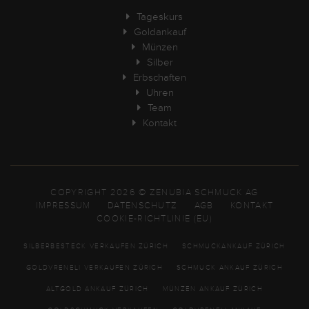
Tageskurs
Goldankauf
Münzen
Silber
Erbschaften
Uhren
Team
Kontakt
COPYRIGHT 2026 © ZENUBIA SCHMUCK AG
IMPRESSUM
DATENSCHUTZ
AGB
KONTAKT
COOKIE-RICHTLINIE (EU)
SILBERBESTECK VERKAUFEN ZÜRICH
SCHMUCKANKAUF ZÜRICH
GOLDVRENELI VERKAUFEN ZÜRICH
SCHMUCK ANKAUF ZÜRICH
ALTGOLD ANKAUF ZÜRICH
MÜNZEN ANKAUF ZÜRICH