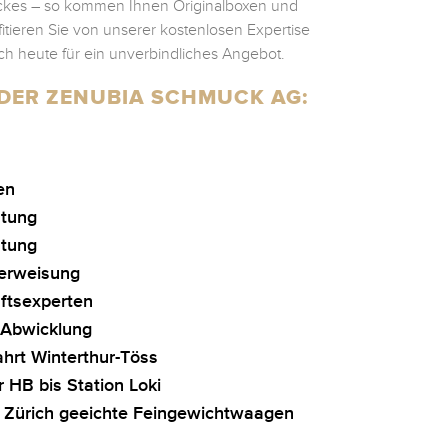
ckes – so kommen Ihnen Originalboxen und
ofitieren Sie von unserer kostenlosen Expertise
ch heute für ein unverbindliches Angebot.
I DER ZENUBIA SCHMUCK AG:
en
atung
htung
erweisung
ftsexperten
 Abwicklung
ahrt Winterthur-Töss
r HB bis Station Loki
 Zürich geeichte Feingewichtwaagen