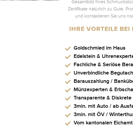
Gesamtbild Ihres Schmuckstü
Zertifikate natürlich zu Gute. Pr
und kontaktieren Sie uns no
IHRE VORTEILE BE
Goldschmied im Haus
Edelstein & Uhrenexpert
Fachliche & Seriöse Ber
Unverbindliche Begutac
Barauszahlung / Banküb
Münzexperten & Erbscha
Transparente & Diskrete
3min. mit Auto / ab Ausf
3min. mit ÖV / Winterthu
Vom kantonalen Eichamt