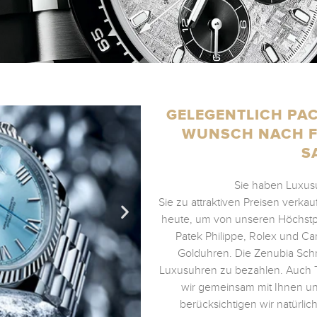
GELEGENTLICH PA
WUNSCH NACH FR
S
Sie haben Luxusu
Sie zu attraktiven Preisen verk
heute, um von unseren Höchstpr
Patek Philippe, Rolex und C
Golduhren. Die Zenubia Schm
Luxusuhren zu bezahlen. Auch T
wir gemeinsam mit Ihnen und
berücksichtigen wir natürlic