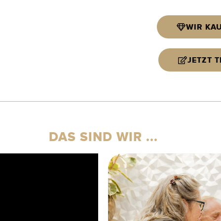
WIR KA
JETZT 
DAS SIND WIR ...