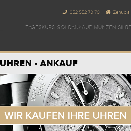
052 552 70 70
Zenubia 
TAGESKURS
GOLDANKAUF
MÜNZEN
SILB
UHREN - ANKAUF
WIR KAUFEN IHRE UHREN