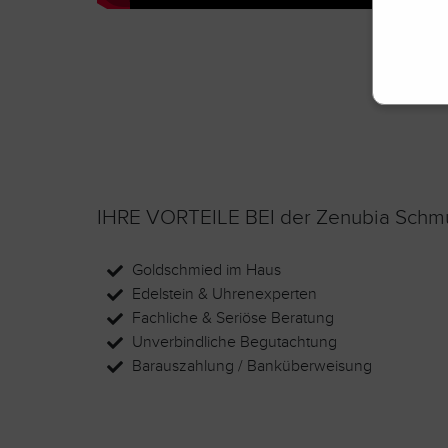
IHRE VORTEILE BEI der Zenubia Schm
Goldschmied im Haus
Edelstein & Uhrenexperten
Fachliche & Seriöse Beratung
Unverbindliche Begutachtung
Barauszahlung / Banküberweisung