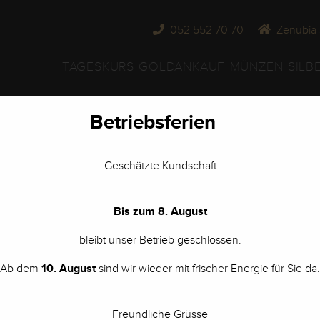
052 552 70 70
Zenubia 
TAGESKURS
GOLDANKAUF
MÜNZEN
SILB
Betriebsferien
Geschätzte Kundschaft
Wir kaufen Ihr Silberbesteck
Bis zum 8. August
bleibt unser Betrieb geschlossen.
Ab dem
10. August
sind wir wieder mit frischer Energie für Sie da.
Freundliche Grüsse