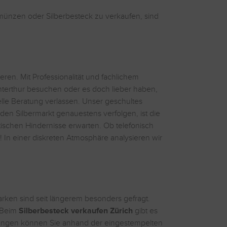
ermünzen oder Silberbesteck zu verkaufen, sind
eren. Mit Professionalität und fachlichem
Winterthur besuchen oder es doch lieber haben,
lle Beratung verlassen. Unser geschultes
en Silbermarkt genauestens verfolgen, ist die
ratischen Hindernisse erwarten. Ob telefonisch
! In einer diskreten Atmosphäre analysieren wir
rken sind seit längerem besonders gefragt.
. Beim
Silberbesteck verkaufen Zürich
gibt es
rungen können Sie anhand der eingestempelten