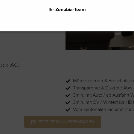
Ihr Zenubia-Team
uck AG:
Münzexperten & Erbschaftse
Transparente & Diskrete Abw
3min. mit Auto / ab Ausfahrt W
3min. mit ÖV / Winterthur HB b
Vom kantonalen Eichamt Züri
JETZT TERMIN VEREINBAREN