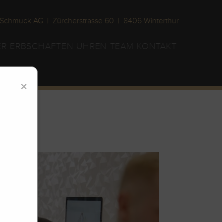
Schmuck AG | Zürcherstrasse 60 | 8406 Winterthur
ER
ERBSCHAFTEN
UHREN
TEAM
KONTAKT
×