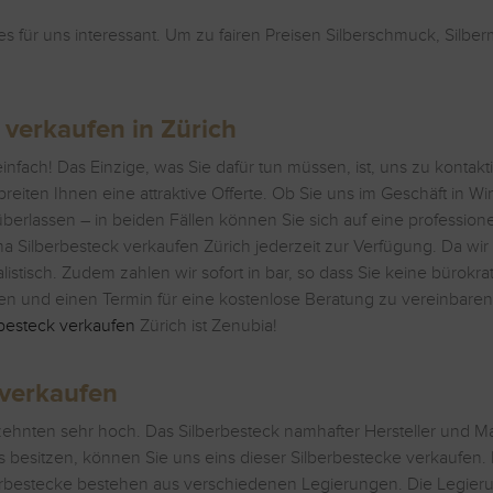
es für uns interessant. Um zu fairen Preisen Silberschmuck, Silb
 verkaufen in Zürich
nfach! Das Einzige, was Sie dafür tun müssen, ist, uns zu kontakti
breiten Ihnen eine attraktive Offerte. Ob Sie uns im Geschäft in 
erlassen – in beiden Fällen können Sie sich auf eine professione
Silberbesteck verkaufen Zürich jederzeit zur Verfügung. Da wir d
ealistisch. Zudem zahlen wir sofort in bar, so dass Sie keine bürok
eren und einen Termin für eine kostenlose Beratung zu vereinbaren
rbesteck verkaufen
Zürich ist Zenubia!
 verkaufen
zehnten sehr hoch. Das Silberbesteck namhafter Hersteller und Ma
es besitzen, können Sie uns eins dieser Silberbestecke verkaufen
berbestecke bestehen aus verschiedenen Legierungen. Die Legie