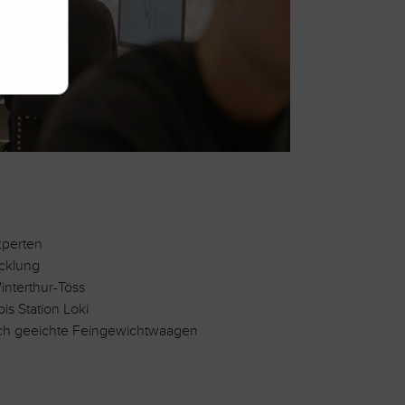
xperten
icklung
interthur-Töss
is Station Loki
ch geeichte Feingewichtwaagen